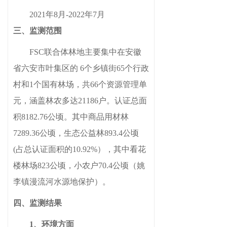
2021年8月
-
2022
年
7
月
三、监测范围
FSC联合体林地主要集中在安徽
省六安市叶集区的 6个乡镇街6
5
个行政
村和1个国有林场，共
66
个资源管理单
元，涵盖林农多达2
1186
户。认证总面
积81
82.76
公顷。
其中商品用材林
7289.36公顷，生态公益林893.4公顷
(占总认证面积的10.92%），其中看花
楼林场823公顷，小农户70.4公顷（姚
李镇漫流河水源地保护）
。
四、监测结果
1、环境方面