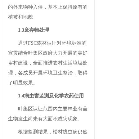
的外来物种入侵，基本上保持原有的
植被和地貌
1.3废弃物处理
通过
FSC森林认证对环境标准的
宣贯结合叶集区政府
大力开展的美好
乡村建
设，全面推进农村生活垃圾处
理，各
成员开展
环境卫生整治
，取得
了明显效果。
1.4病虫害监测及化学农药使用
叶集区认证范围内主要林业有盖
生物发生尚未有大面积成灾现象。
根据监测
结果，松材线虫病仍然