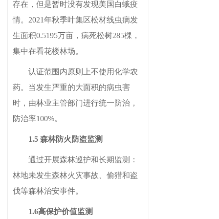
存在，但是暂时没有发现美国白蛾疫
情。
2021年秋季叶集区松材线虫病发
生面积0.5195万亩，病死松树285棵，
集中在看花楼林场。
认证范围内原则上不使用化学农
药。当发生严重的大面积的病虫害
时，
由
林业
主管部门
进行统一防治
，
防治率
100%。
1.5 森林防火防盗监测
通过开展森林巡护和长期监测
：
林地未发生森林火灾事故、偷猎和盗
伐等森林治安事件
。
1.6
高保护价值监测