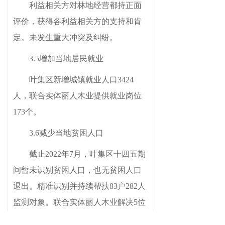
利益相关方对林地经营都持正面
评价，获得各利益相关方的支持和肯
定。未发生重大冲突及纠纷。
3.
5
增加当地居民就业
叶集区新增
城镇就业人口3424
人
，联合实体丽人木业提供就业岗位
173个。
3.
6
减少当地贫困人口
截止2022年
7
月，叶集区十四五期
间暂未识别贫困人口，也无贫困人口
退出。精准识别并持续帮扶83户282人
监测对象。联合实体丽人木业解决
5位
当地贫困人口就业，4位残疾人就业，